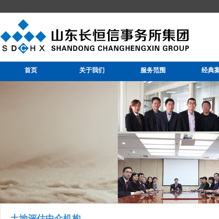
山东长恒信事务所集团
首页
关于我们
服务范围
经典
土地评估中介机构