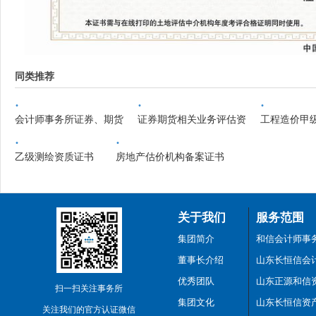
同类推荐
·
·
·
会计师事务所证券、期货
证券期货相关业务评估资
工程造价甲
·
·
乙级测绘资质证书
房地产估价机构备案证书
关于我们
服务范围
集团简介
和信会计师事
董事长介绍
山东长恒信会
优秀团队
山东正源和信
扫一扫关注事务所
集团文化
山东长恒信资
关注我们的官方认证微信