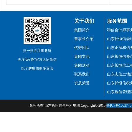
关于我们
服务范围
集团简介
和信会计师事
董事长介绍
山东长恒信会
优秀团队
山东正源和信
扫一扫关注事务所
集团文化
山东长恒信资
关注我们的官方认证微信
集团活动
山东长恒信工
以了解集团更多资讯
联系我们
山东志信土地
资质荣誉
山东长恒信税
山东瑞信管理
版权所有 山东长恒信事务所集团 Copyright© 2015
鲁ICP备1503745