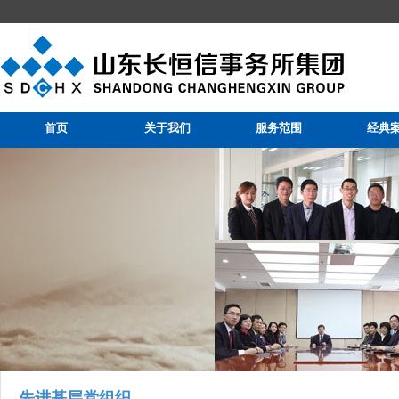
山东长恒信事务所集团
首页
关于我们
服务范围
经典
先进基层党组织