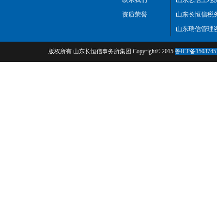
资质荣誉
山东长恒信税
山东瑞信管理
版权所有 山东长恒信事务所集团 Copyright© 2015
鲁ICP备1503745