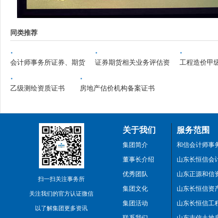
同类推荐
·
·
·
会计师事务所证券、期货
证券期货相关业务评估资
工程造价甲
·
·
乙级测绘资质证书
房地产估价机构备案证书
关于我们
服务范围
集团简介
和信会计师事
董事长介绍
山东长恒信会
优秀团队
山东正源和信
扫一扫关注事务所
集团文化
山东长恒信资
关注我们的官方认证微信
集团活动
山东长恒信工
以了解集团更多资讯
联系我们
山东志信土地