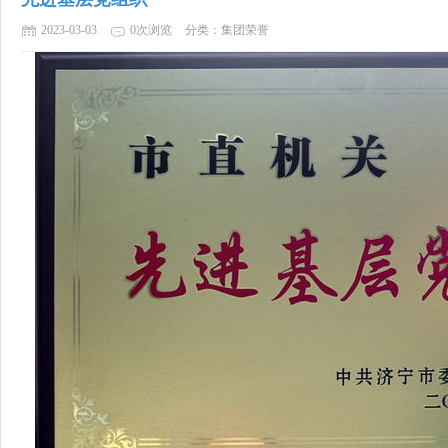
2023-03-03
0次浏览
分类：集团荣誉