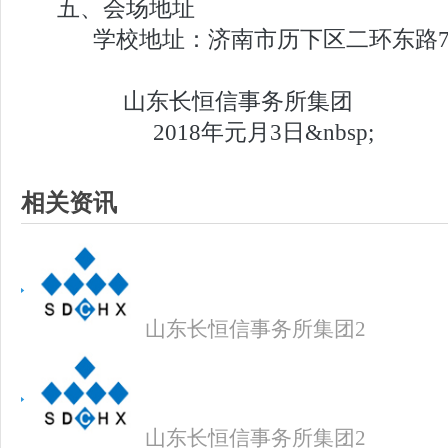
五、会场地址
学校地址：济南市历下区二环东路7366号
山东长恒信事务所集团
2018年元月3日&nbsp;
相关资讯
山东长恒信事务所集团2
山东长恒信事务所集团2