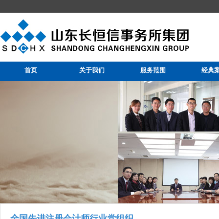
山东长恒信事务所集团
首页
关于我们
服务范围
经典
全国先进注册会计师行业党组织